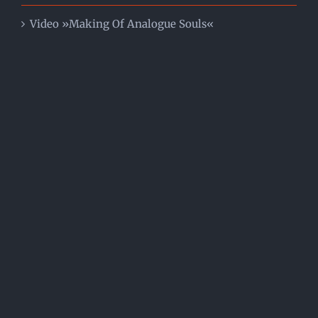
Video »Making Of Analogue Souls«
Story »Musik für morgens um zwei in der
Lieblingsbar«
Video »I´m Waiting For The Man«
Video mit Ingolf Lück im Park
Video | »Mulin´Around«
Video | »Making Of Hollerstein Waltz«
Video | »Lost In E Minor« Delbruegge/Schaffrath
Duo