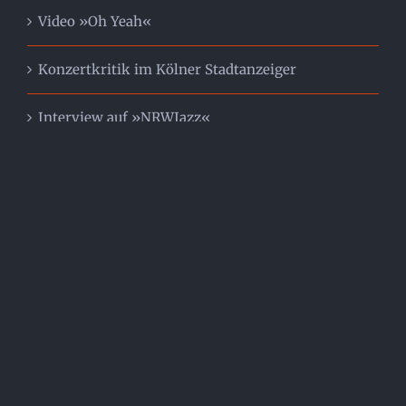
Video »Oh Yeah«
Konzertkritik im Kölner Stadtanzeiger
Interview auf »NRWJazz«
Rezension »LP-Magazin«
Referenz-LP in »Stereo«
Rezension »inMusic«
Rezension »Hifitest.de«
Rezension »Musicreviews«
Rezension »STEREO«