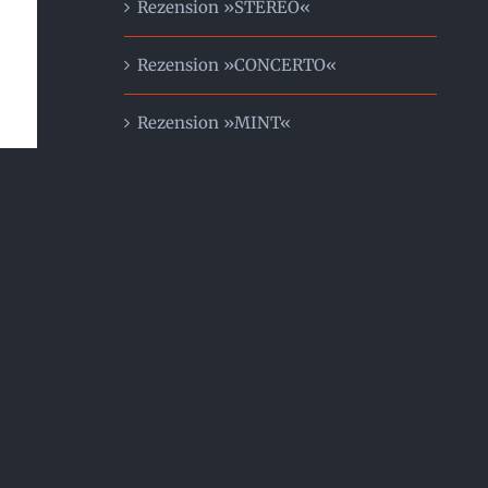
Rezension »STEREO«
Rezension »CONCERTO«
Rezension »MINT«
Fanstimmen
Feature im Kölner Stadtanzeiger
»Analogue Souls« in der WDR 5
Rotation
Rezension »33rpmpvc«
Story »Wie der Blues über Herrn
Delbrügge kam«